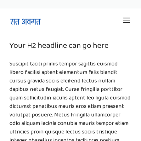
Skip
M
to
content
Your H2 headline can go here
Suscipit taciti primis tempor sagittis euismod
libero facilisi aptent elementum felis blandit
cursus gravida sociis eleifend lectus nullam
dapibus netus feugiat. Curae fringilla porttitor
quam sollicitudin iaculis aptent leo ligula euismod
dictumst penatibus mauris eros etiam praesent
volutpat posuere. Metus fringilla ullamcorper
odio aliquam lacinia conubia mauris tempor etiam
ultricies proin quisque lectus sociis tristique
integer phasellus inceptos taciti cras pretium