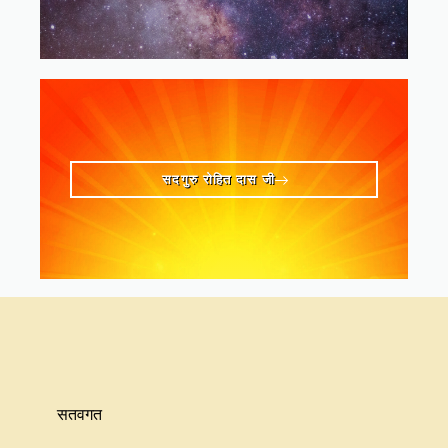
सदगुरु रोहित दास जी
सतवगत