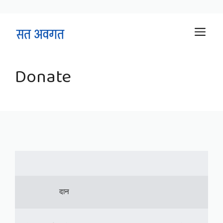
Skip
M
to
content
Donate
                       दान 