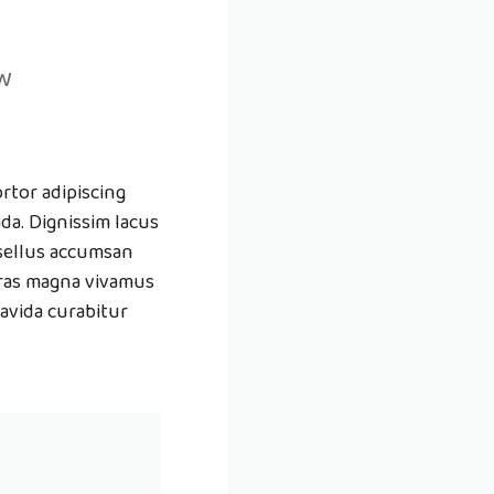
ew
rtor adipiscing
da. Dignissim lacus
asellus accumsan
ras magna vivamus
avida curabitur