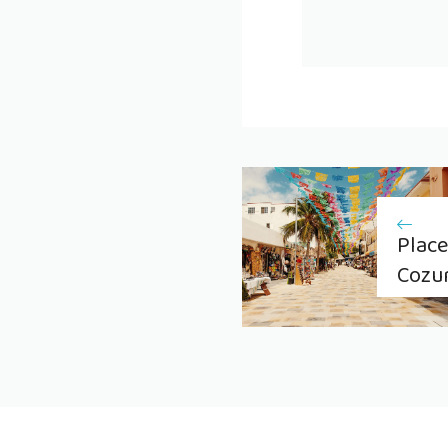
Place
Cozu