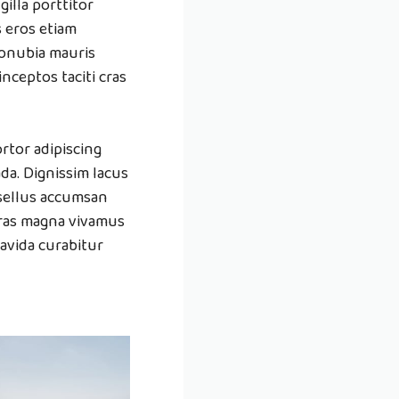
illa porttitor
s eros etiam
conubia mauris
inceptos taciti cras
rtor adipiscing
da. Dignissim lacus
asellus accumsan
ras magna vivamus
avida curabitur