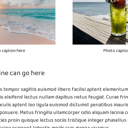
 caption here
Photo captio
ine can go here
mis tempor sagittis euismod libero facilisi aptent elementum
is eleifend lectus nullam dapibus netus feugiat. Curae fring
iaculis aptent leo ligula euismod dictumst penatibus mauri
posuere. Metus fringilla ullamcorper odio aliquam lacinia 
ies proin quisque lectus sociis tristique integer phasellus 
scing praesent lobortis morbi cras magna vivamus.