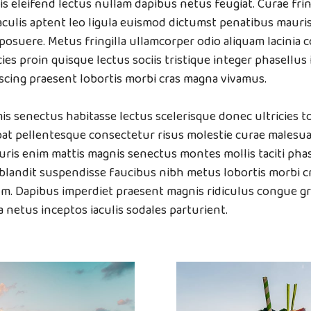
is eleifend lectus nullam dapibus netus feugiat. Curae fring
iaculis aptent leo ligula euismod dictumst penatibus mauri
posuere. Metus fringilla ullamcorper odio aliquam lacinia 
ies proin quisque lectus sociis tristique integer phasellus 
scing praesent lobortis morbi cras magna vivamus.
is senectus habitasse lectus scelerisque donec ultricies to
at pellentesque consectetur risus molestie curae malesua
uris enim mattis magnis senectus montes mollis taciti ph
landit suspendisse faucibus nibh metus lobortis morbi c
m. Dapibus imperdiet praesent magnis ridiculus congue gr
 netus inceptos iaculis sodales parturient.