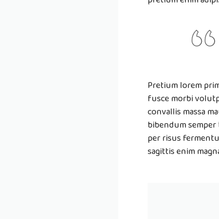
Pretium lorem prim
fusce morbi volutp
convallis massa ma
bibendum semper b
per risus fermentu
sagittis enim magna