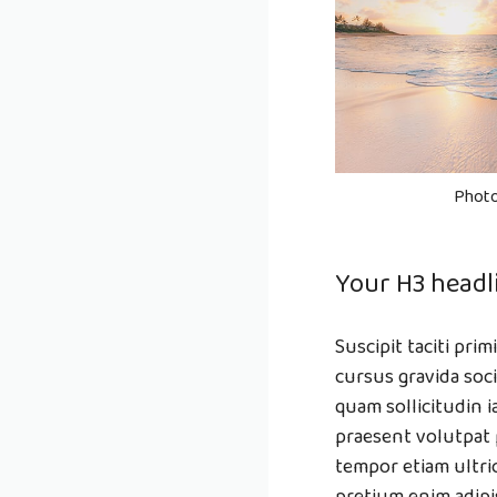
Photo
Your H3 headl
Suscipit taciti pri
cursus gravida soci
quam sollicitudin 
praesent volutpat 
tempor etiam ultric
pretium enim adipi