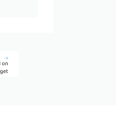
l on
dget