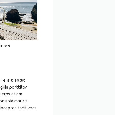
n here
 felis blandit
illa porttitor
s eros etiam
conubia mauris
inceptos taciti cras