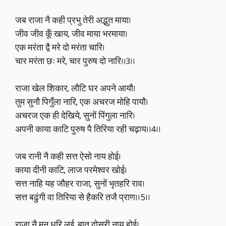
जब राजा नै कही प्रभु तेरी अद्भुत माया।
जीव जीव कूँ खाय, जीव माया भरमाया।
एक मरंता द्वै मरे दो मरंता चारि।
चार मरंता छः मरे, चार पुरुष दो नारि।।3।।
राजा खेल शिकार, लौटि घर अपने आयौ।
तुम सुनौ पिगुँला नारि, एक अचरज मोहि पायौ।
अचरज एक ही देखिये, सुनों पिंगुला नारि।
अपनी काया काटि पुरुष पै तिरिया रही चढ़ाय।।4।।
जब रानी नै कही सत्त ऐसो नाय होई।
काया दीनी काटि, लाज परमेश्वर खोई।
सत्त नाहि यह जौहर राजा, सुनों भृतहरि राव।
सत्त बढुंगी वा तिरिया से हैकरि तजै प्राण।।5।।
राजा नै मन धरि लई, बात दोसरी नाय होई।