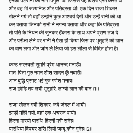
इनकी पटरानी का नाम पिंगुला था जिससे यह विशेष प्रेम करते थे
और वह भी सत्यनिष्ठ और पतिव्रता थी। एक दिन राजा शिकार
खेलने गये तो वहाँ उन्होने कुछ आश्चर्य देखें और उन्हें रानी को आ
कर बताया जिनको रानी ने नगन्य बताया और कहा कि पतिव्रता
तो पति के निधन की सुनकर हँकारा के साथ अपने प्राण तज दे
और परीक्षा लेने पर रानी ने ऐसा ही किया जिस पर भृतृहरि को ज्ञान
का बाण लगा और जोग ले लिया जो इस लीला से विदित होता है।
कण्ठ सरस्वती सुमरि प्रेम आनन्द मनाऊँ।
मात-पिता गुरु नमन शीश सादन कूँ नवाऊँ।
आन बुद्धि प्रगट भई गुरु गणेश मनाय।
राज छोड़ि तप लयौ भृतृहरि, लाग्यो ज्ञान कौ बान।।1।।
राजा खेलन गयौ शिकार, जवै जंगल में आयौ।
झाड़ी माँही गयौ, वहां एक अचरज पायौ।
हिरना मारयौ पारधि, हिरनी मरी सनेह।
पारधिया विषयर डसि लियौ जम्बू कौन गुनेह।।2।।