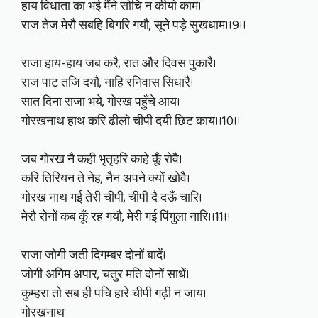
हाय विधाता का भई मैंने सोचि न कीयो काम।
राज तेज मेरौ सबहि बिगरि गयौ, सूने पड़े सुखधाम।।9।।
राजा हाय-हाय जब करै, रात और दिवस पुकारै।
राज पाट तजि दयौ, नाहि रनिवास सिधारै।
सात दिना राजा भये, गोरख पहुँचे आय।
गोरखनाथ हाथ करि ढीलो चीपी दयी छिट काय।।10।।
जब गोरख नै कही भृतृहरि काहे कूँ रोवै।
करि तिरियन ते नेह, नैन अपने क्यों खोवै।
गोरख नाथ गई तेरी चीपी, चीपी दै दऊँ चारि।
मेरौ रोनों कब कूँ रह गयौ, मेरी गई पिंगुला नारि।।11।।
राजा जोगी जती दिगम्बर दोनों बादें।
जोगी अगिम अपार, चतुर मति दोनों साधें।
कुम्हरा तो सब ही पचि हारे चीपी गढ़ी न जाय।
गोरखनाथ