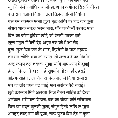
उदास कूबरी कलह निवारी, ममता कुत्ती को ललकारी
जुगति जंजीर बांधि जब लीन्हा, अगम अगोचर सिरकी चीन्हा
बीत राग विज्ञान निदाना, तत्व तिलक दीन्हों निर्वाना
गुरू गम चकमक मन्सा तूला, बृह्य अग्नि पर घट कर पूला
संशय शोक सकल भ्रम जारा, पाँच पच्चीसों परघट मारा
दिल का दर्पण दुविधा खोई, सो वैरागी पक्का होई|
शून्य महल में फेरी देई, अमृत रस की भिक्षा लेई
दुख-सुख मेला जग के भाऊ, त्रिवेनी के घाट नहाऊ
तन मन खोजि भया जो न्यारा, सो लख पावे पद निर्वाना
अष्ट कमल दल चक्कर सुझा, योगि आप-आप में बूझा|
इंगला पिंगला के घर जाई, सुषमनि नीर जहाँ ठहराई |
ओहंग-सोहंग तत्व विचारा, बंक नाल में किया सम्हारा
मन का तीर गगन चढ़ जाई, मान सरोवर पैठे नहाई ।
छूटे कसमल मिले अलेखा, निज नैनन साहिब को देखा
अहंकार अभिमान विडारा, घट का चौका करि उजियारा
चित्त को चंदन तुलसी फूला, संपुट हिरदे लखि ले मूला
अनहद शब्द नाम की पूजा, सत्य पुरुष बिन देव न दूजा