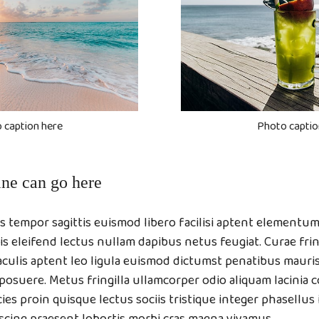
 caption here
Photo captio
ne can go here
mis tempor sagittis euismod libero facilisi aptent elementum
is eleifend lectus nullam dapibus netus feugiat. Curae fring
iaculis aptent leo ligula euismod dictumst penatibus mauri
posuere. Metus fringilla ullamcorper odio aliquam lacinia 
ies proin quisque lectus sociis tristique integer phasellus 
scing praesent lobortis morbi cras magna vivamus.