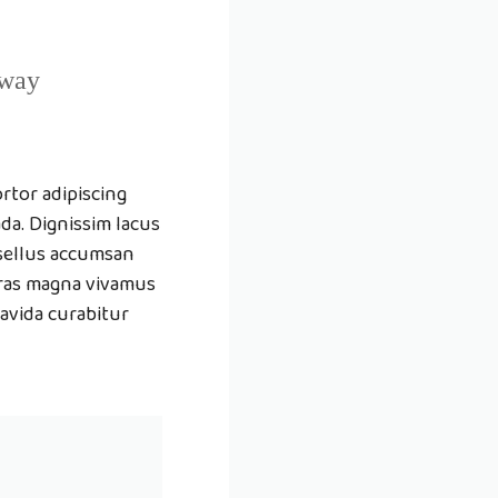
 way
rtor adipiscing
da. Dignissim lacus
asellus accumsan
ras magna vivamus
avida curabitur