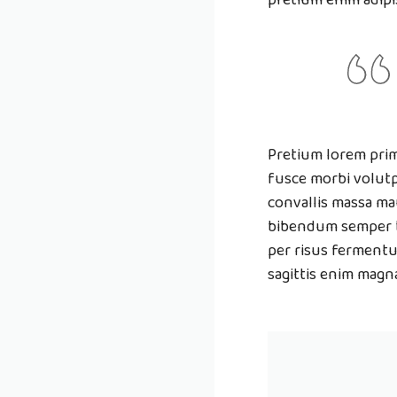
Pretium lorem prim
fusce morbi volutp
convallis massa ma
bibendum semper b
per risus fermentu
sagittis enim magna