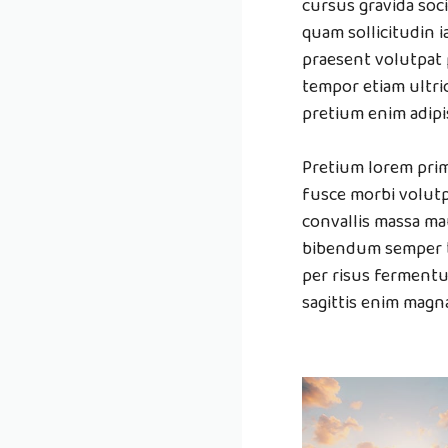
cursus gravida soci
quam sollicitudin 
praesent volutpat 
tempor etiam ultric
pretium enim adipi
Pretium lorem prim
fusce morbi volutp
convallis massa ma
bibendum semper b
per risus fermentu
sagittis enim magna